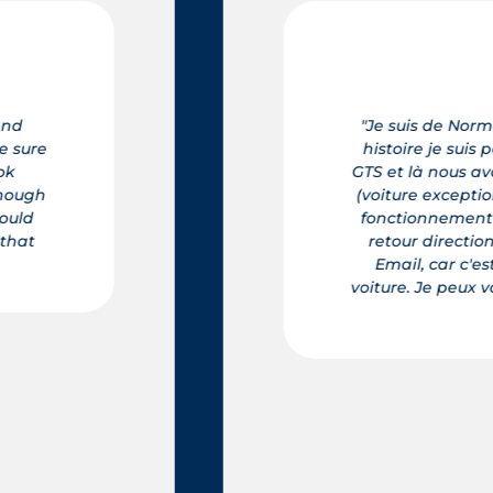
rmandie et j'ai rencontré Mr. Lefevre de la STE Elégance Car, 
uis parti de la Région Nord Ouest de Rouen pour acheter une
 avons fait connaissance, ensuite comme tout acheteur j'ai es
tionnelle) Frédéric comme un grand professionnel qu'il est, 
t de chaque option, et quelques heures après nous avons pr
tion la Normandie , depuis nous sommes restés en contact so
'est une personne charmante et accueillante, et il a toujours 
ux vous le recommander même à distance vous ne serez pas 
et de votre achat." Alain