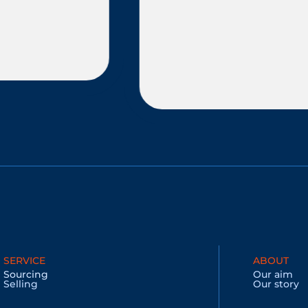
Alain L - Normandie
Mercedes AMG GTS
SERVICE
ABOUT
Sourcing
Our aim
Selling
Our story