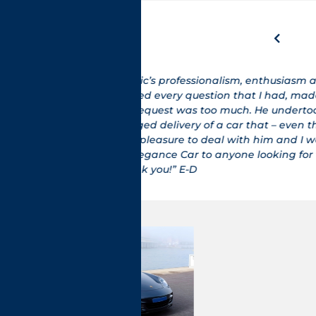
sm and
"Je suis de No
ade sure
histoire je s
rtook
GTS et là nous
en though
(voiture excep
I would
fonctionnemen
or that
retour direc
Email, car c
voiture. Je pe