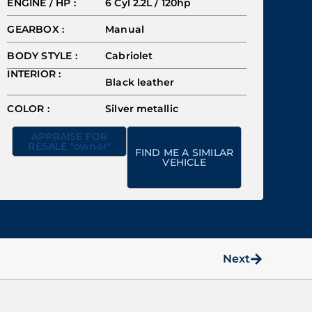
ENGINE / HP :
6 Cyl 2.2L / 120hp
GEARBOX :
Manual
BODY STYLE :
Cabriolet
INTERIOR :
Black leather
COLOR :
Silver metallic
APPRAISE FOR
RESALE "owner"
FIND ME A SIMILAR
VEHICLE
Next