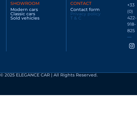
SHOWROOM
CONTACT
+33
Modern cars
Contact form
(0)
Classic cars
Privacy policy
422-
Sold vehicles
T & C
918-
825
© 2025 ELEGANCE CAR | All Rights Reserved.