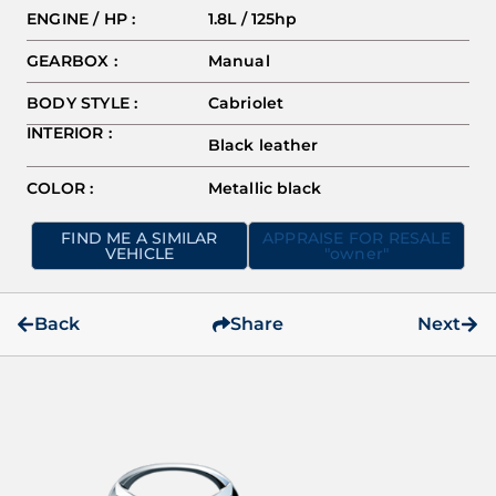
ENGINE / HP :
1.8L / 125hp
GEARBOX :
Manual
BODY STYLE :
Cabriolet
INTERIOR :
Black leather
COLOR :
Metallic black
FIND ME A SIMILAR
APPRAISE FOR RESALE
VEHICLE
"owner"
Back
Share
Next