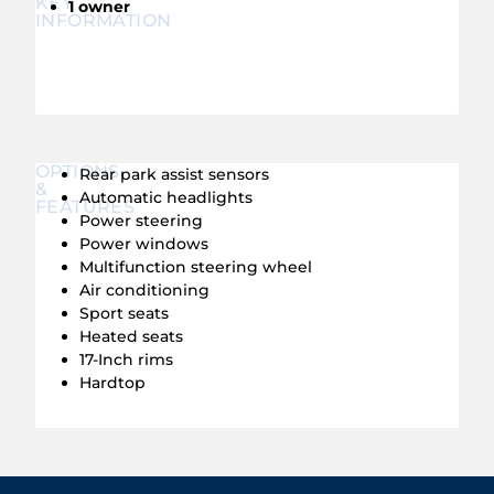
KEY
1 owner
INFORMATION
OPTIONS
Rear park assist sensors
&
Automatic headlights
FEATURES
Power steering
Power windows
Multifunction steering wheel
Air conditioning
Sport seats
Heated seats
17-Inch rims
Hardtop