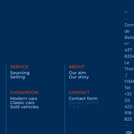
Dom
de
Bell
n°
437
833
Le
SERVICE
ABOUT
Thor
Sourcing
Our aim
/
Selling
Our story
FRA
Tel:
SHOWROOM
CONTACT
+33
Modern cars
Contact form
(0)
Classic cars
Privacy policy
422-
Sold vehicles
T & C
918-
825