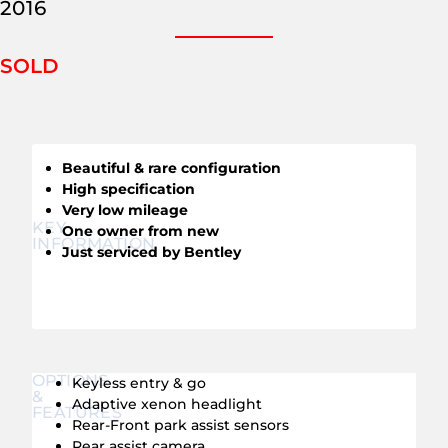
2016
SOLD
Beautiful & rare configuration
High specification
Very low mileage
KEY
One owner from new
INFORMATION
Just serviced by Bentley
OPTIONS
Keyless entry & go
&
Adaptive xenon headlight
FEATURES
Rear-Front park assist sensors
Rear assist camera