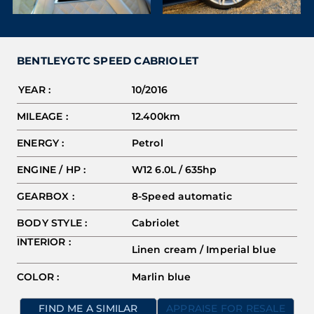
BENTLEY
GTC SPEED CABRIOLET
YEAR :
10/2016
MILEAGE :
12.400km
ENERGY :
Petrol
ENGINE / HP :
W12 6.0L / 635hp
GEARBOX :
8-Speed automatic
BODY STYLE :
Cabriolet
INTERIOR :
Linen cream / Imperial blue
COLOR :
Marlin blue
FIND ME A SIMILAR
APPRAISE FOR RESALE