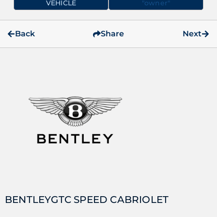
VEHICLE
"owner"
Back
Share
Next
BENTLEY
GTC SPEED CABRIOLET