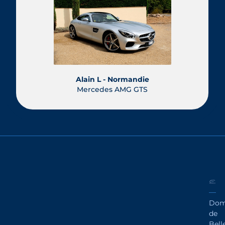
Alain L - Normandie
Mercedes AMG GTS
Dom
de
Bell