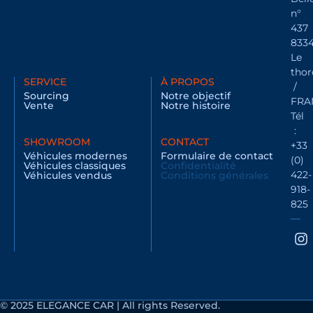
n°
437
833
Le
thor
SERVICE
À PROPOS
/
Sourcing
Notre objectif
FRA
Vente
Notre histoire
Tél
:
SHOWROOM
CONTACT
+33
Véhicules modernes
Formulaire de contact
(0)
Véhicules classiques
Confidentialité
422-
Véhicules vendus
Conditions générales
918-
825
© 2025 ELEGANCE CAR | All rights Reserved.